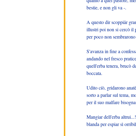
quanto a quel pastore, meri
bestie, e non gli va -.
A questo dir scoppiâr grandi
illustri poi non si cercò il
per poco non sembrarono al
S'avanza in fine a confessa
andando nel fresco pratic
quell'erba tenera, brucò d
boccata.
Udito ciò, gridarono anatè
sorto a parlar sul tema, m
per il suo malfare bisogn
Mangiar dell'erba altrui.
blanda per espiar sì orribi