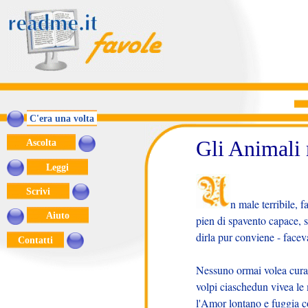
C'era una volta
Gli Animali 
Ascolta
Leggi
Scrivi
n male terribile, f
Aiuto
pien di spavento capace, 
dirla pur conviene - facev
Contatti
Nessuno ormai volea curars
volpi ciaschedun vivea le 
l'Amor lontano e fuggia c