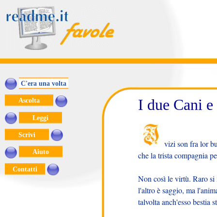
C'era una volta
I due Cani 
Ascolta
Leggi
Scrivi
vizi son fra lor b
Aiuto
che la trista compagnia per
Contatti
Non così le virtù. Raro si
l'altro è saggio, ma l'anim
talvolta anch'esso bestia s